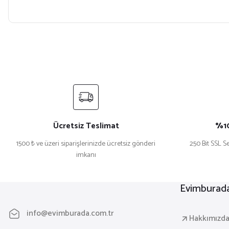
Ücretsiz Teslimat
%10
1500 ₺ ve üzeri siparişlerinizde ücretsiz gönderi
250 Bit SSL Se
imkanı
Evimburad
info@evimburada.com.tr
Hakkımızd