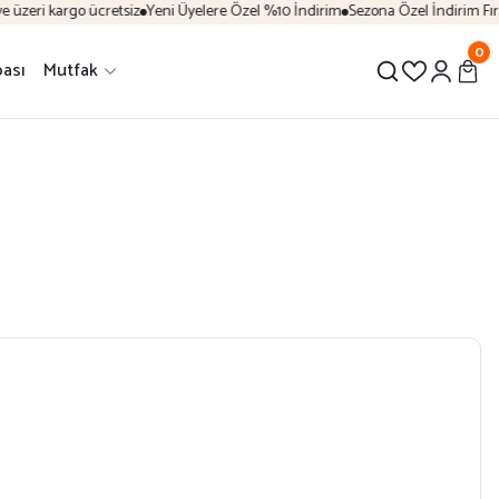
 üzeri kargo ücretsiz
Yeni Üyelere Özel %10 İndirim
Sezona Özel İndirim Fırsa
0
ası
Mutfak