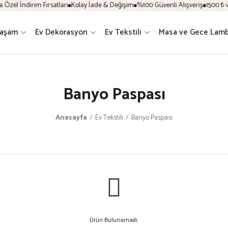
zel İndirim Fırsatları
Kolay İade & Değişim
%100 Güvenli Alışveriş
1500 ₺ ve
Yaşam
Ev Dekorasyon
Ev Tekstili
Masa ve Gece Lamb
Banyo Paspası
Anasayfa
Ev Tekstili
Banyo Paspası
Ürün Bulunamadı.