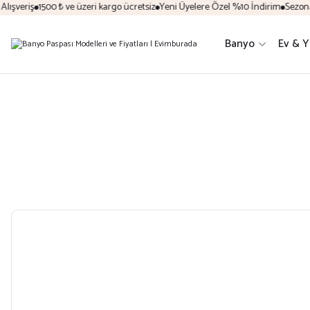
ışveriş
1500 ₺ ve üzeri kargo ücretsiz
Yeni Üyelere Özel %10 İndirim
Sezona Ö
Banyo
Ev & 