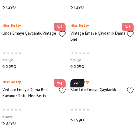
₺ 1.390
₺ 1.390
Miss Betty
Miss Betty
%8
%8
Linda Emaye Çaydanlık Vintage
Vintage Emaye Çaydanlık Dama
Brid
₺ 2.450
₺ 2.450
₺ 2.250
₺ 2.250
Miss Betty
Miss Betty
%3
Yeni
Vintage Emaye Dama Brid
Blue Life Emaye Çaydanlık
Kavanoz Seti - Miss Betty
₺ 3.290
₺ 1.990
₺ 3.190