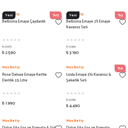
Miss Betty
Miss Betty
Yeni
%13
Yeni
%3
Bellisima Emaye Çaydanlık
Bellisima Emaye 2'li Emaye
Kavanoz Seti
₺ 2.975
₺ 3.300
₺ 2.590
₺ 3.190
Miss Betty
Miss Betty
%6
Rose Deluxe Emaye Kettle
Linda Emaye 3'lü Kavanoz &
Demlik 2,5 Litre
Şekerlik Seti
₺ 4.790
₺ 1.990
₺ 4.490
Miss Betty
Miss Betty
Dolce Vita Sos ve Yumurta & Süt
Dolce Vita Sos ve Yumurta