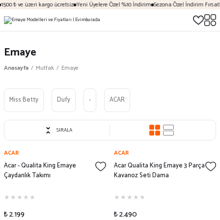
00 ₺ ve üzeri kargo ücretsiz
Yeni Üyelere Özel %10 İndirim
Sezona Özel İndirim Fırsatlar
Emaye
Anasayfa
Mutfak
Emaye
Miss Betty
Dufy
-
ACAR
SIRALA
ACAR
ACAR
Acar - Qualita King Emaye
Acar Qualita King Emaye 3 Parça
Çaydanlık Takımı
Kavanoz Seti Dama
₺ 2.199
₺ 2.490