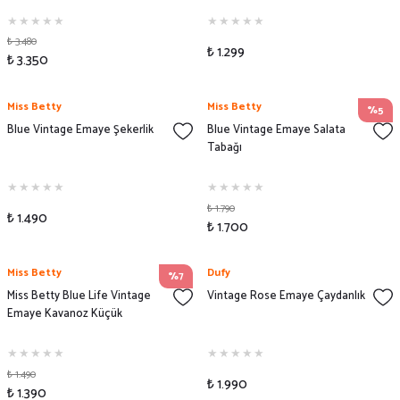
₺ 3.480
₺ 1.299
₺ 3.350
Miss Betty
Miss Betty
%5
Blue Vintage Emaye Şekerlik
Blue Vintage Emaye Salata
Tabağı
₺ 1.790
₺ 1.490
₺ 1.700
Miss Betty
Dufy
%7
Miss Betty Blue Life Vintage
Vintage Rose Emaye Çaydanlık
Emaye Kavanoz Küçük
₺ 1.490
₺ 1.990
₺ 1.390