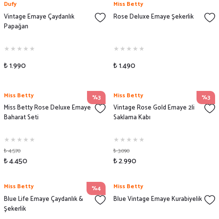
Dufy
Miss Betty
Vintage Emaye Çaydanlık
Rose Deluxe Emaye Şekerlik
Papağan
₺ 1.990
₺ 1.490
Miss Betty
Miss Betty
%3
%3
Miss Betty Rose Deluxe Emaye
Vintage Rose Gold Emaye 2li
Baharat Seti
Saklama Kabı
₺ 4.570
₺ 3.090
₺ 4.450
₺ 2.990
Miss Betty
Miss Betty
%4
Blue Life Emaye Çaydanlık &
Blue Vintage Emaye Kurabiyelik
Şekerlik