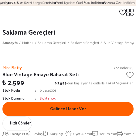
veriş
1500 ₺ ve üzeri kargo ücretsiz
Yeni Üyelere Özel %10 İndirim
Sezona Özel İndirim F
Saklama Gereçleri
Anasayfa
Mutfak
Saklama Gereçleri
Saklama Gereçleri
Blue Vintage Emaye 
Miss Betty
Yorumlar (0)
Blue Vintage Emaye Baharat Seti
₺ 2.599
₺ 2.599
den başlayan taksitlerle!
Taksit Seçenekleri
Stok Kodu
blueset001
Stok Durumu
Stokta yok
Gelince Haber Ver
Hızlı Gönderi
Tavsiye Et
Paylaş
Karşılaştır
Fiyat Alarmı
Yorum Yaz
Yazdır